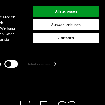
Alle zulassen
le Medien
ir
Auswahl erlauben
, Werbung
ren Daten
Ablehnen
ienste
Suche starten
g
Details zeigen