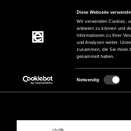
Diese Webseite verwende
Wir verwenden Cookies, um
anbieten zu können und di
Zum Inhalt springen
Informationen zu Ihrer Ve
und Analysen weiter. Unse
zusammen, die Sie ihnen b
gesammelt haben.
Produkte
Einwilligungsauswahl
Notwendig
Startseite
Produkte
Akkus & Batterien
Ba
Pfadnavigation
Zur Produktfilterung springen
Zu den Produkten springen