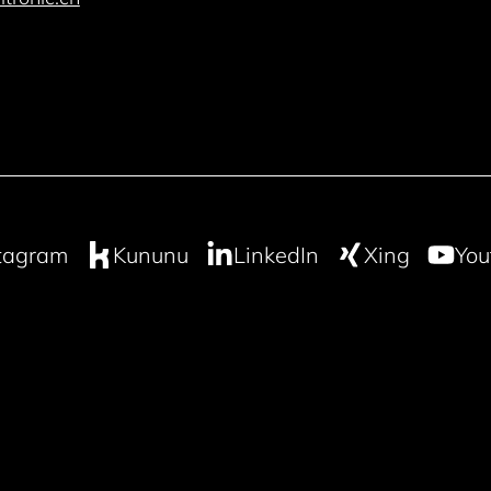
tagram
Kununu
LinkedIn
Xing
You