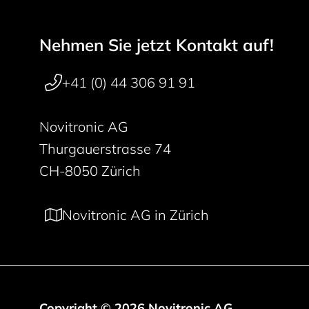
Nehmen Sie jetzt Kontakt auf!
Footer navigation
+41 (0) 44 306 91 91
Novitronic AG
Thurgauerstrasse 74
CH-8050 Zürich
Novitronic AG in Zürich
Copyright © 2026 Novitronic AG