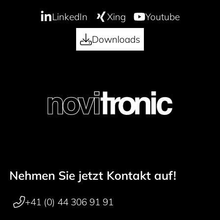
LinkedIn
Xing
Youtube
Downloads
Nehmen Sie jetzt Kontakt auf!
Footer navigation
+41 (0) 44 306 91 91