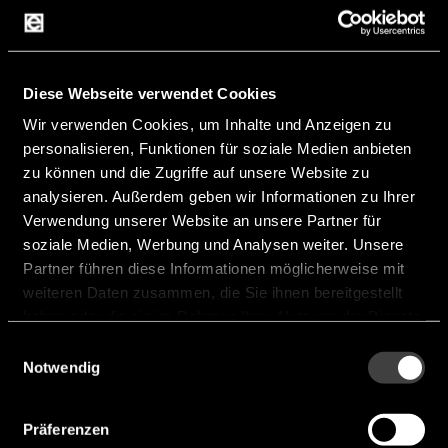
Lithium Thionylchlorid
Primärzellen
Diese Webseite verwendet Cookies
Wir verwenden Cookies, um Inhalte und Anzeigen zu
personalisieren, Funktionen für soziale Medien anbieten
zu können und die Zugriffe auf unsere Website zu
Kontakt
analysieren. Außerdem geben wir Informationen zu Ihrer
Verwendung unserer Website an unsere Partner für
soziale Medien, Werbung und Analysen weiter. Unsere
endrich steht für den Design-In-Vertrieb hochwertiger
Partner führen diese Informationen möglicherweise mit
elektronischer Bauelemente. Wir legen großen Wert
weiteren Daten zusammen, die Sie ihnen bereitgestellt
auf Qualität und Zuverlässigkeit. Deshalb arbeiten wir
haben oder die sie im Rahmen Ihrer Nutzung der Dienste
sehr eng mit unseren Lieferanten zusammen, um
gesammelt haben.
Einwilligungsauswahl
sicherzustellen, dass unsere Produkte den höchsten
Notwendig
Standards entsprechen. Unser erfahrenes Team steht
Ihnen jederzeit zur Seite und berät Sie gerne bei der
Auswahl der passenden Komponenten für Ihre
Präferenzen