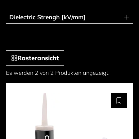
Dielectric Strengh [kV/mm]
Dielectric Strengh [kV/mm]
Rasteransicht
Es werden 2 von 2 Produkten angezeigt.