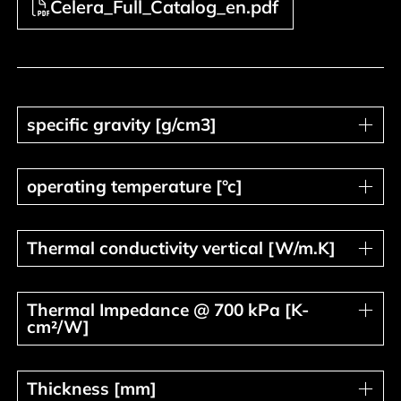
Celera_Full_Catalog_en.pdf
specific gravity [g/cm3]
specific gravity [g/cm3]
operating temperature [°c]
operating temperature [°c]
Thermal conductivity vertical [W/
Thermal conductivity vertical [W/m.K]
Thermal Impedance @ 700 kPa [
Thermal Impedance @ 700 kPa [K-
cm²/W]
Thickness [mm]
Thickness [mm]