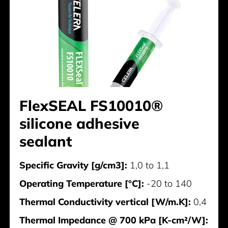
FlexSEAL FS10010®
silicone adhesive
sealant
Specific Gravity [g/cm3]:
1,0 to 1,1
Operating Temperature [°C]:
-20 to 140
Thermal Conductivity vertical [W/m.K]:
0,4
Thermal Impedance @ 700 kPa [K-cm²/W]: