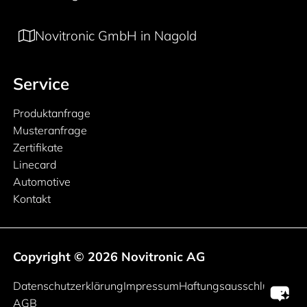
Novitronic GmbH in Nagold
Service
Produktanfrage
Musteranfrage
Zertifikate
Linecard
Automotive
Kontakt
Copyright © 2026 Novitronic AG
Rechtliche Informationen
Datenschutzerklärung
Impressum
Haftungsausschluss
AGB