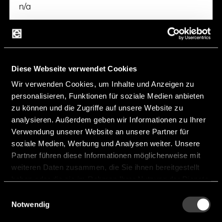
n/a
Thickness [mm]:
n/a
Dielectric Strengh [kV/mm]:
20,00
Hersteller:
Celera Fibras
Diese Webseite verwendet Cookies
Wir verwenden Cookies, um Inhalte und Anzeigen zu
FlexSEAL FS10010® silicone
personalisieren, Funktionen für soziale Medien anbieten
adhesive sealant
zu können und die Zugriffe auf unsere Website zu
analysieren. Außerdem geben wir Informationen zu Ihrer
Verwendung unserer Website an unsere Partner für
soziale Medien, Werbung und Analysen weiter. Unsere
Partner führen diese Informationen möglicherweise mit
weiteren Daten zusammen, die Sie ihnen bereitgestellt
haben oder die sie im Rahmen Ihrer Nutzung der Dienste
gesammelt haben.
Einwilligungsauswahl
Notwendig