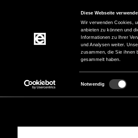
Diese Webseite verwende
Wir verwenden Cookies, um
anbieten zu können und di
Zum Inhalt springen
Informationen zu Ihrer Ve
und Analysen weiter. Unse
zusammen, die Sie ihnen b
gesammelt haben.
Produkte
Einwilligungsauswahl
Notwendig
Startseite
Produkte
Lichtlösungen
Light 
Pfadnavigation
Zur Produktfilterung springen
Zu den Produkten springen