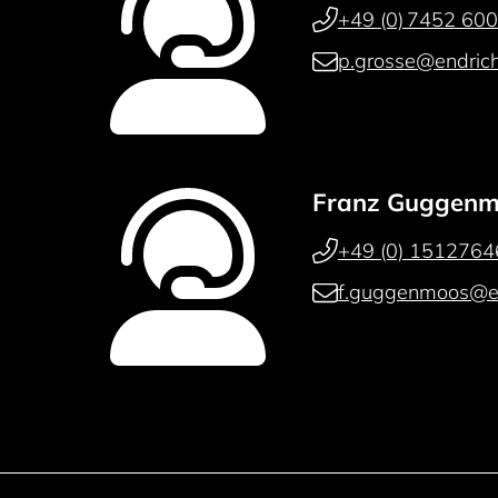
+49 (0) 7452 60
p.grosse@endric
Franz Guggen
+49 (0) 151276
f.guggenmoos@e