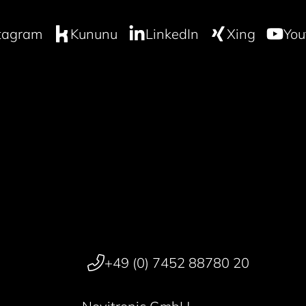
tagram
Kununu
LinkedIn
Xing
You
+49 (0) 7452 88780 20