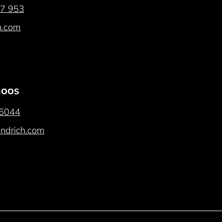
07 953
h.com
moos
46044
ndrich.com