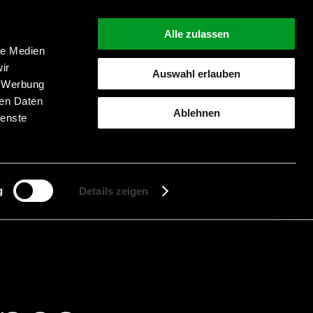
Alle zulassen
le Medien
ir
Auswahl erlauben
, Werbung
ren Daten
Ablehnen
ienste
Suche starten
g
Details zeigen