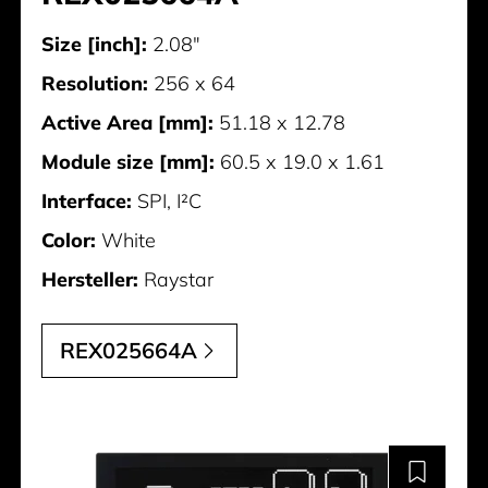
Size [inch]:
2.08"
Resolution:
256 x 64
Active Area [mm]:
51.18 x 12.78
Module size [mm]:
60.5 x 19.0 x 1.61
Interface:
SPI, I²C
Color:
White
Hersteller:
Raystar
REX025664A