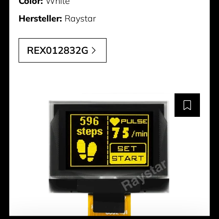
Color:
White
Hersteller:
Raystar
REX012832G