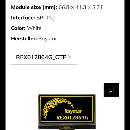
Module size [mm]:
66.8 × 41.3 × 3.71
Interface:
SPI, I²C
Color:
White
Hersteller:
Raystar
REX012864G_CTP