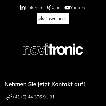
LinkedIn
Xing
Youtube
Downloads
Nehmen Sie jetzt Kontakt auf!
Footer navigation
+41 (0) 44 306 91 91