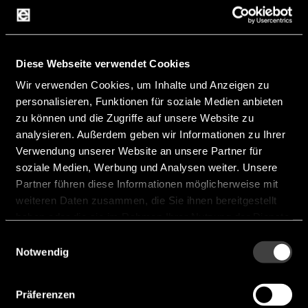
REX009664B
Diese Webseite verwendet Cookies
Wir verwenden Cookies, um Inhalte und Anzeigen zu
Size [inch]:
1.1"
personalisieren, Funktionen für soziale Medien anbieten
zu können und die Zugriffe auf unsere Website zu
Resolution:
96 x 64
analysieren. Außerdem geben wir Informationen zu Ihrer
Active Area [mm]:
22.53 x 15.01
Verwendung unserer Website an unsere Partner für
soziale Medien, Werbung und Analysen weiter. Unsere
Module size [mm]:
29.00 x 22.50 x 1.65
Partner führen diese Informationen möglicherweise mit
Interface:
I²C
weiteren Daten zusammen, die Sie ihnen bereitgestellt
haben oder die sie im Rahmen Ihrer Nutzung der Dienste
Color:
Yellow, White
gesammelt haben.
Einwilligungsauswahl
Hersteller:
Raystar
Notwendig
REX009664B
Präferenzen