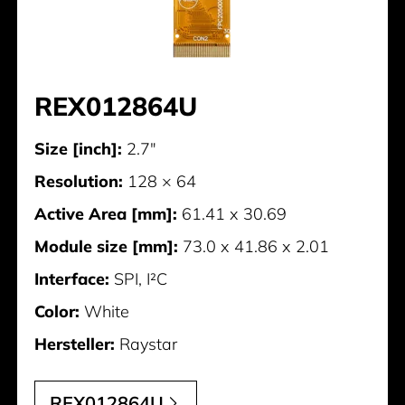
REX012864U
Size [inch]:
2.7"
Resolution:
128 × 64
Active Area [mm]:
61.41 x 30.69
Module size [mm]:
73.0 x 41.86 x 2.01
Interface:
SPI, I²C
Color:
White
Hersteller:
Raystar
REX012864U