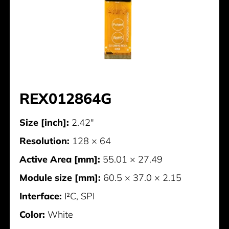
REX012864G
Size [inch]:
2.42"
Resolution:
128 × 64
Active Area [mm]:
55.01 × 27.49
Module size [mm]:
60.5 × 37.0 × 2.15
Interface:
I²C, SPI
Color:
White