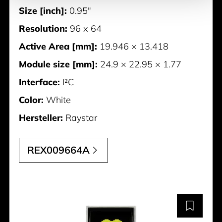
Size [inch]:
0.95"
Resolution:
96 x 64
Active Area [mm]:
19.946 × 13.418
Module size [mm]:
24.9 × 22.95 × 1.77
Interface:
I²C
Color:
White
Hersteller:
Raystar
REX009664A