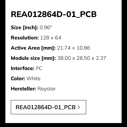
REA012864D-01_PCB
Size [inch]:
0.96"
Resolution:
128 x 64
Active Area [mm]:
21.74 × 10.86
Module size [mm]:
38.00 x 28.50 x 2.37
Interface:
I²C
Color:
White
Hersteller:
Raystar
REA012864D-01_PCB