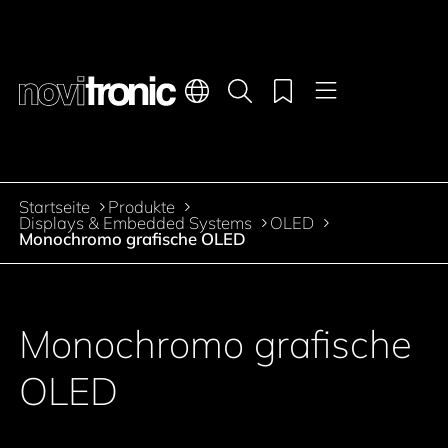
Hauptnavigation
Merkliste
Sprachen
Produktsuche
Menü
Zum Inhalt springen
Startseite
Produkte
Pfadnavigation
Displays & Embedded Systems
OLED
Monochromo grafische OLED
Zur Produktfilterung springen
Zu den Produkten springen
Monochromo grafische
OLED