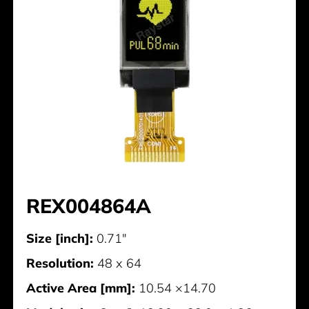
REX004864A
Size [inch]:
0.71"
Resolution:
48 x 64
Active Area [mm]:
10.54 ×14.70