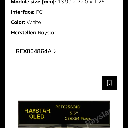
Module size [mm]:
13.90 × 22.0 × 1.26
Interface:
I²C
Color:
White
Hersteller:
Raystar
REX004864A