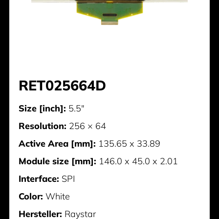
RET025664D
Size [inch]:
5.5"
Resolution:
256 × 64
Active Area [mm]:
135.65 x 33.89
Module size [mm]:
146.0 x 45.0 x 2.01
Interface:
SPI
Color:
White
Hersteller:
Raystar