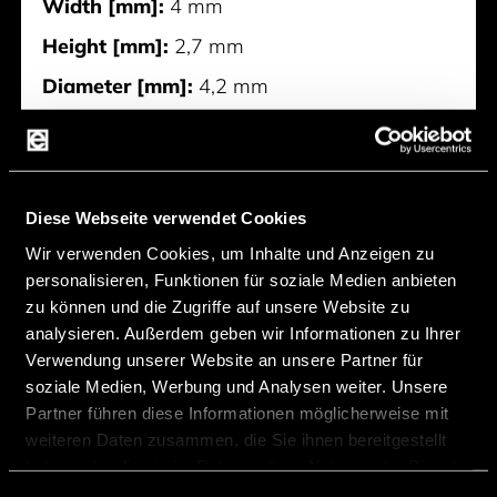
Width [mm]:
4 mm
Height [mm]:
2,7 mm
Diameter [mm]:
4,2 mm
Rated Voltage [V]:
1,3 V
Max. Rated Speed [rpm]:
9.000 rpm
Max. Rated Current [mA]:
110 mA
Diese Webseite verwendet Cookies
Hersteller:
Baolong
Wir verwenden Cookies, um Inhalte und Anzeigen zu
personalisieren, Funktionen für soziale Medien anbieten
zu können und die Zugriffe auf unsere Website zu
BLT-5513
analysieren. Außerdem geben wir Informationen zu Ihrer
Verwendung unserer Website an unsere Partner für
soziale Medien, Werbung und Analysen weiter. Unsere
Partner führen diese Informationen möglicherweise mit
weiteren Daten zusammen, die Sie ihnen bereitgestellt
haben oder die sie im Rahmen Ihrer Nutzung der Dienste
gesammelt haben.