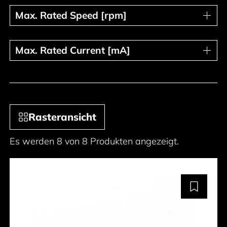
Max. Rated Speed [rpm]
Max. Rated Speed [rpm]
Max. Rated Current [mA]
Max. Rated Current [mA]
Rasteransicht
Es werden 8 von 8 Produkten angezeigt.