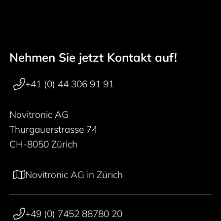
Nehmen Sie jetzt Kontakt auf!
Footer navigation
+41 (0) 44 306 91 91
Novitronic AG
Thurgauerstrasse 74
CH-8050 Zürich
Novitronic AG in Zürich
+49 (0) 7452 88780 20