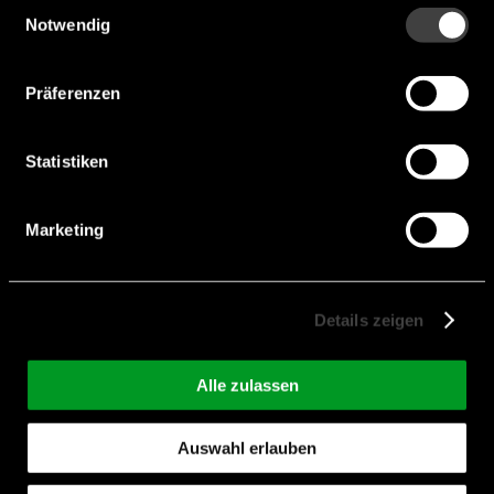
Einwilligungsauswahl
Notwendig
Präferenzen
Statistiken
Marketing
BLP-3211-H
Length [mm]:
11 mm
Details zeigen
Width [mm]:
3,8 mm
Alle zulassen
Height [mm]:
2,9 mm
Rated Voltage [V]:
2,7 V
Auswahl erlauben
Max. Rated Speed [rpm]:
13.000 rpm