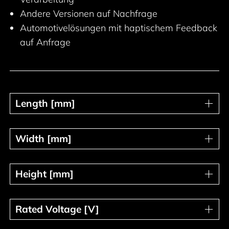
Andere Versionen auf Nachfrage
Automotivelösungen mit haptischem Feedback
auf Anfrage
Length [mm]
Length [mm]
Width [mm]
Width [mm]
Height [mm]
Height [mm]
Rated Voltage [V]
Rated Voltage [V]