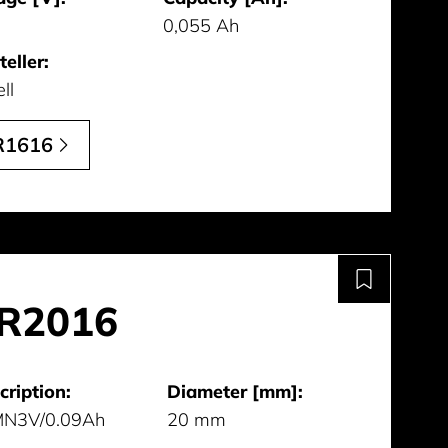
0,055 Ah
teller:
ll
R1616
R2016
cription:
Diameter [mm]:
MN3V/0.09Ah
20 mm