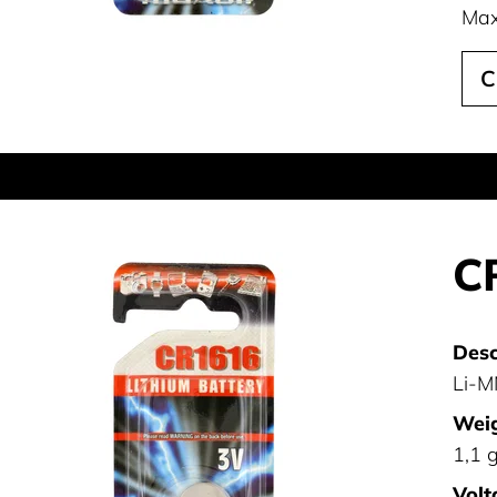
Max
C
C
Desc
Li-M
Weig
1,1 
Volt