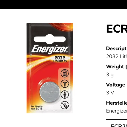
ECR
Descript
2032 Lit
Weight [
3 g
Voltage 
3 V
Herstelle
Energize
ECR2