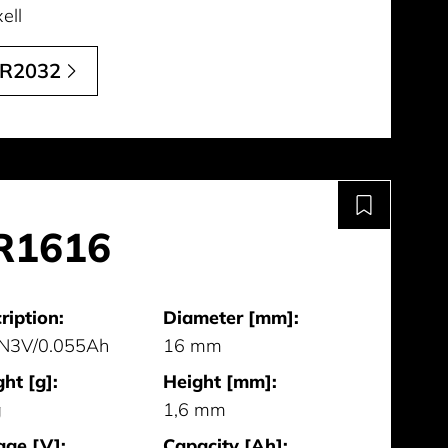
ell
R2032
R1616
ription:
Diameter [mm]:
N3V/0.055Ah
16 mm
ht [g]:
Height [mm]:
g
1,6 mm
age [V]:
Capacity [Ah]: