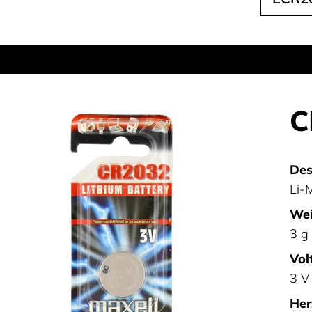
C
Des
Li-
Wei
3 g
Vol
3 V
Her