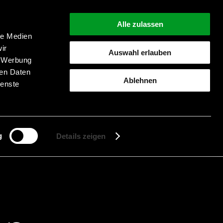
Alle zulassen
le Medien
ir
Auswahl erlauben
, Werbung
ren Daten
Ablehnen
ienste
Suche starten
g
Details zeigen