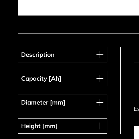
Description
Description
Capacity [Ah]
Capacity [Ah]
Diameter [mm]
Diameter [mm]
E
Height [mm]
Height [mm]