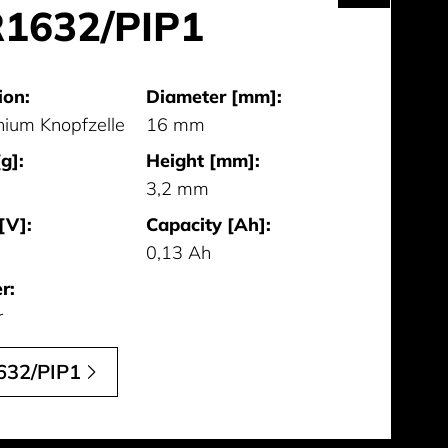
1632/PIP1
ion:
Diameter [mm]:
hium Knopfzelle
16 mm
g]:
Height [mm]:
3,2 mm
[V]:
Capacity [Ah]:
0,13 Ah
r:
r
632/PIP1