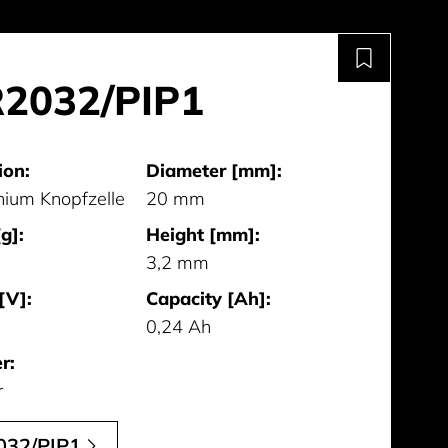
2032/PIP1
ion:
Diameter [mm]:
hium Knopfzelle
20 mm
g]:
Height [mm]:
3,2 mm
[V]:
Capacity [Ah]:
0,24 Ah
r:
r
032/PIP1