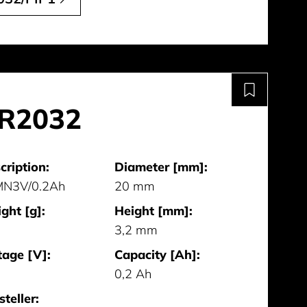
R2032
cription:
Diameter [mm]:
MN3V/0.2Ah
20 mm
ght [g]:
Height [mm]:
3,2 mm
tage [V]:
Capacity [Ah]:
0,2 Ah
steller: