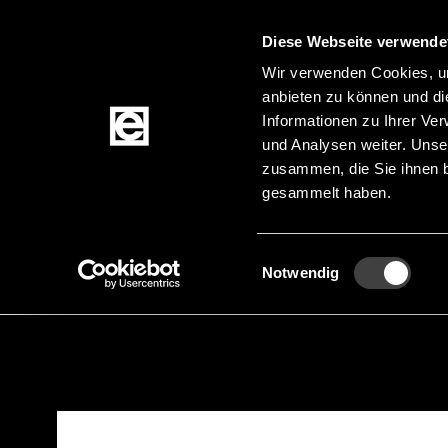
Diese Webseite verwende
Wir verwenden Cookies, um
anbieten zu können und di
Zum Inhalt springen
Informationen zu Ihrer Ve
und Analysen weiter. Unse
zusammen, die Sie ihnen b
gesammelt haben.
Produkte
Einwilligungsauswahl
Notwendig
Startseite
Produkte
Akkus & Batterien
Ba
Pfadnavigation
Zur Produktfilterung springen
Zu den Produkten springen