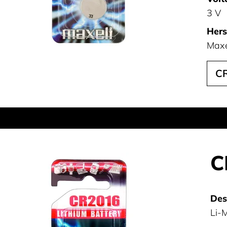
3 V
Hers
Maxe
C
C
Des
Li-