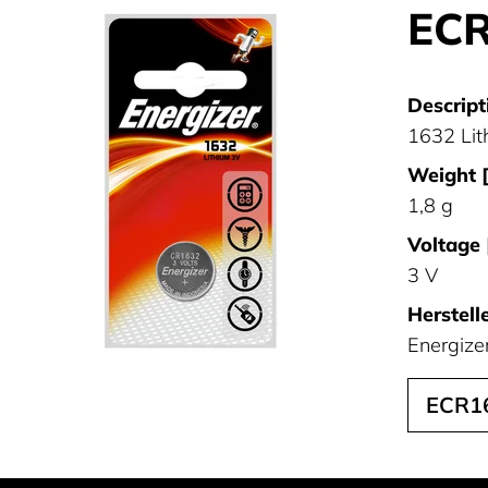
ECR
Descript
1632 Lit
Weight [
1,8 g
Voltage 
3 V
Herstelle
Energize
ECR1