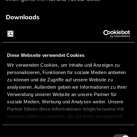
Downloads
Endrich_Displays-Catalog.pdf
Flyer Embedded Modules.pdf
Diese Webseite verwendet Cookies
Wir verwenden Cookies, um Inhalte und Anzeigen zu
personalisieren, Funktionen für soziale Medien anbieten
zu können und die Zugriffe auf unsere Website zu
Kategorien
analysieren. Außerdem geben wir Informationen zu Ihrer
Verwendung unserer Website an unsere Partner für
soziale Medien, Werbung und Analysen weiter. Unsere
Partner führen diese Informationen möglicherweise mit
E-Paper Displays
weiteren Daten zusammen, die Sie ihnen bereitgestellt
haben oder die sie im Rahmen Ihrer Nutzung der Dienste
Monochrome LCD
gesammelt haben.
Einwilligungsauswahl