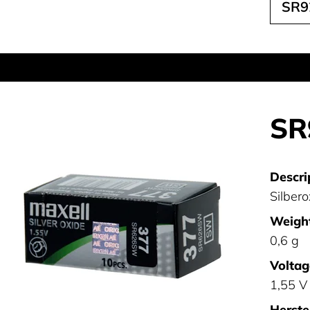
SR9
SR
Descri
Silber
Weight
0,6 g
Voltag
1,55 V
Herstel