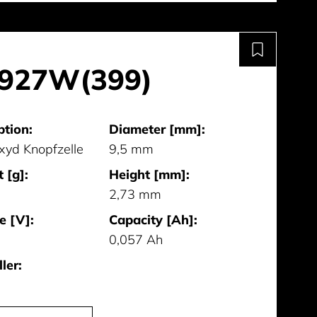
927W(399)
ption:
Diameter [mm]:
oxyd Knopfzelle
9,5 mm
 [g]:
Height [mm]:
2,73 mm
e [V]:
Capacity [Ah]:
0,057 Ah
ler: