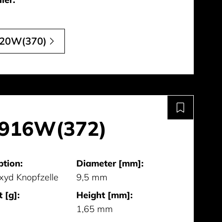
20W(370)
916W(372)
ption:
Diameter [mm]:
oxyd Knopfzelle
9,5 mm
 [g]:
Height [mm]:
1,65 mm