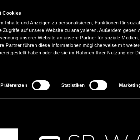
t Cookies
Hauptnavigation
 Inhalte und Anzeigen zu personalisieren, Funktionen für sozia
Merkliste
Sprachen
Menü
e Zugriffe auf unsere Website zu analysieren. Außerdem geben w
rwendung unserer Website an unsere Partner für soziale Medien
re Partner führen diese Informationen möglicherweise mit weite
ereitgestellt haben oder die sie im Rahmen Ihrer Nutzung der D
Suche
Produktnamen suchen
Präferenzen
Statistiken
Marketin
enbatterien Silberoxyd
SR-SW (high drain), Uhren m