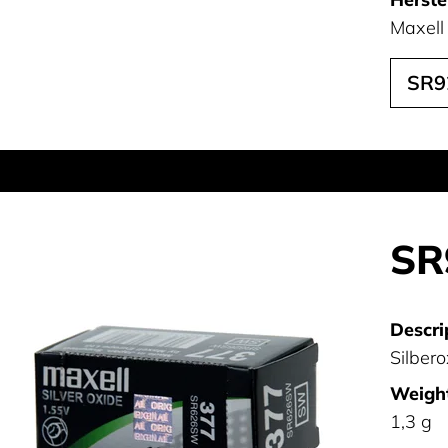
Maxell
SR9
SR
Descri
Silber
Weight
1,3 g