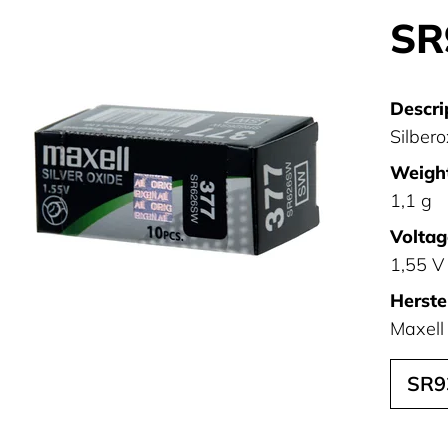
SR
Descri
Silber
Weight
1,1 g
Voltag
1,55 V
Herstel
Maxell
SR9