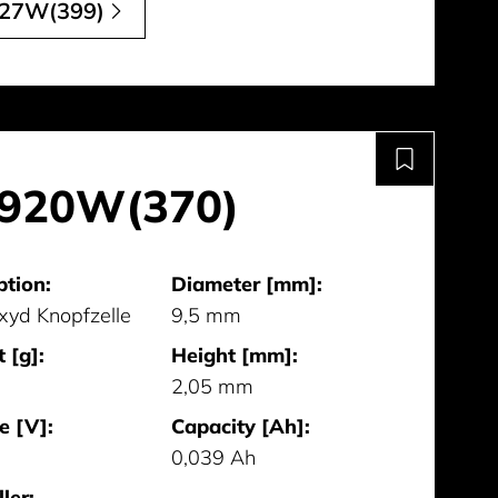
27W(399)
920W(370)
ption:
Diameter [mm]:
oxyd Knopfzelle
9,5 mm
 [g]:
Height [mm]:
2,05 mm
e [V]:
Capacity [Ah]:
0,039 Ah
ler: