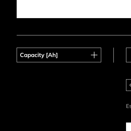
Capacity [Ah]
Capacity [Ah]
Pa
E