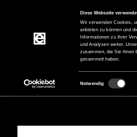
Diese Webseite verwende
Wir verwenden Cookies, um
anbieten zu können und di
Zum Inhalt springen
Informationen zu Ihrer Ve
und Analysen weiter. Unse
zusammen, die Sie ihnen b
gesammelt haben.
Produkte
Einwilligungsauswahl
Notwendig
Startseite
Produkte
Akkus & Batterien
Uhr
Pfadnavigation
Zur Produktfilterung springen
Zu den Produkten springen