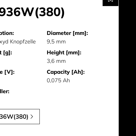
936W(380)
ption:
Diameter [mm]:
oxyd Knopfzelle
9,5 mm
 [g]:
Height [mm]:
3,6 mm
e [V]:
Capacity [Ah]:
0,075 Ah
ler:
36W(380)