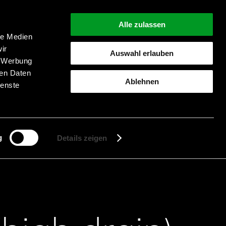
Alle zulassen
le Medien
ir
Auswahl erlauben
, Werbung
ren Daten
Ablehnen
ienste
Suche starten
g
Details zeigen
it Licht Alarm