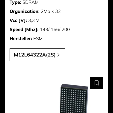
Type:
SDRAM
Organization:
2Mb x 32
Vcc [V]:
3,3 V
Speed [Mhz]:
143/ 166/ 200
Hersteller:
ESMT
M12L64322A(2S)