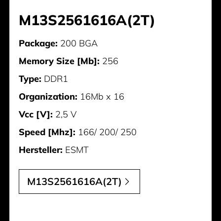
M13S2561616A(2T)
Package:
200 BGA
Memory Size [Mb]:
256
Type:
DDR1
Organization:
16Mb x 16
Vcc [V]:
2,5 V
Speed [Mhz]:
166/ 200/ 250
Hersteller:
ESMT
M13S2561616A(2T)