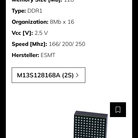
Type:
DDR1
Organization:
8Mb x 16
Vcc [V]:
2,5 V
Speed [Mhz]:
166/ 200/ 250
Hersteller:
ESMT
M13S128168A (2S)