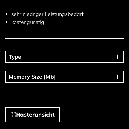
sehr niedriger Leistungsbedarf
kostengünstig
Type
Type
Memory Size [Mb]
Memory Size [Mb]
Rasteransicht