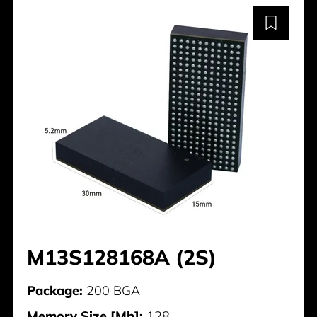
M13S128168A (2S)
Package:
200 BGA
Memory Size [Mb]:
128