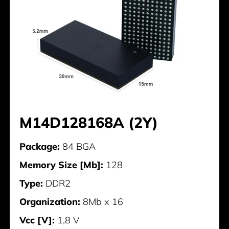
M14D128168A (2Y)
Package:
84 BGA
Memory Size [Mb]:
128
Type:
DDR2
Organization:
8Mb x 16
Vcc [V]:
1,8 V