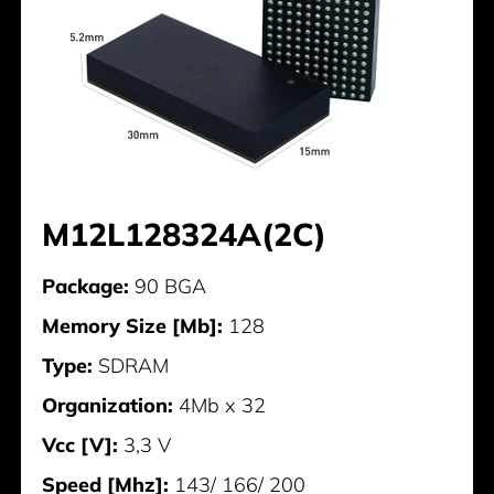
M12L128324A(2C)
Package:
90 BGA
Memory Size [Mb]:
128
Type:
SDRAM
Organization:
4Mb x 32
Vcc [V]:
3,3 V
Speed [Mhz]:
143/ 166/ 200