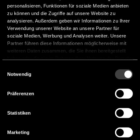
personalisieren, Funktionen für soziale Medien anbieten
zu können und die Zugriffe auf unsere Website zu
analysieren. Außerdem geben wir Informationen zu Ihrer
Verwendung unserer Website an unsere Partner für
soziale Medien, Werbung und Analysen weiter. Unsere
Partner führen diese Informationen möglicherweise mit
weiteren Daten zusammen, die Sie ihnen bereitgestellt
haben oder die sie im Rahmen Ihrer Nutzung der Dienste
gesammelt haben.
Einwilligungsauswahl
Notwendig
M12L5121632A (2T)
Präferenzen
Package:
200 BGA
Statistiken
Memory Size [Mb]:
512
Type:
SDRAM
Marketing
Organization:
32Mb x 16