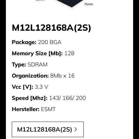
M12L128168A(2S)
Package:
200 BGA
Memory Size [Mb]:
128
Type:
SDRAM
Organization:
8Mb x 16
Vcc [V]:
3,3 V
Speed [Mhz]:
143/ 166/ 200
Hersteller:
ESMT
M12L128168A(2S)