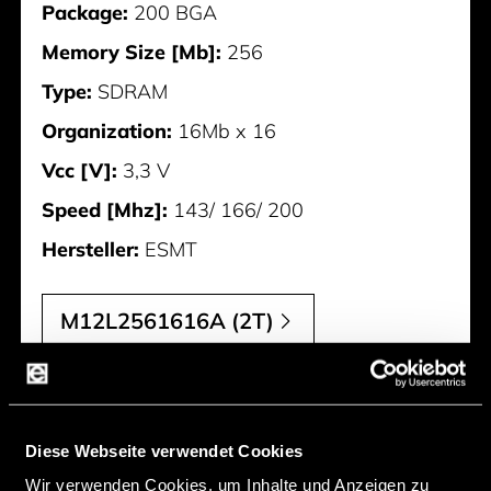
Package:
200 BGA
Memory Size [Mb]:
256
Type:
SDRAM
Organization:
16Mb x 16
Vcc [V]:
3,3 V
Speed [Mhz]:
143/ 166/ 200
Hersteller:
ESMT
M12L2561616A (2T)
Diese Webseite verwendet Cookies
Wir verwenden Cookies, um Inhalte und Anzeigen zu