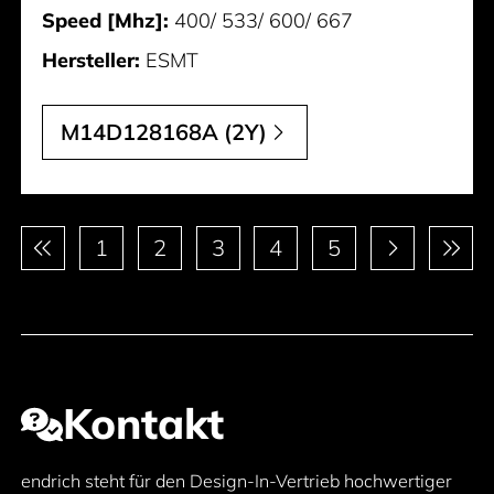
Speed [Mhz]:
400/ 533/ 600/ 667
Hersteller:
ESMT
M14D128168A (2Y)
Paginierung
1
2
3
4
5
Kontakt
endrich steht für den Design-In-Vertrieb hochwertiger