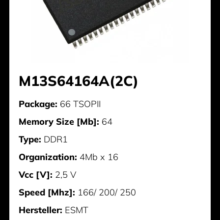
M13S64164A(2C)
Package:
66 TSOPII
Memory Size [Mb]:
64
Type:
DDR1
Organization:
4Mb x 16
Vcc [V]:
2,5 V
Speed [Mhz]:
166/ 200/ 250
Hersteller:
ESMT