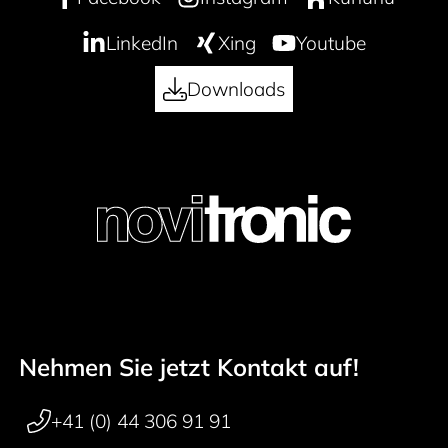
LinkedIn
Xing
Youtube
Downloads
Nehmen Sie jetzt Kontakt auf!
Footer navigation
+41 (0) 44 306 91 91