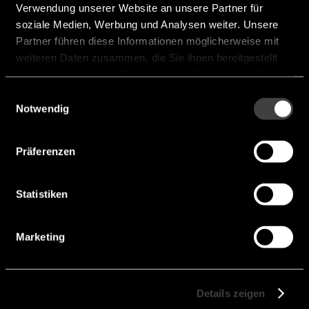
Verwendung unserer Website an unsere Partner für
MEGAWATT CHARGING
soziale Medien, Werbung und Analysen weiter. Unsere
CONNECTOR
Partner führen diese Informationen möglicherweise mit
weiteren Daten zusammen, die Sie ihnen bereitgestellt
haben oder die sie im Rahmen Ihrer Nutzung der Dienste
gesammelt haben.
Einwilligungsauswahl
Notwendig
Präferenzen
Statistiken
Marketing
EXCEL|MATE CC Electric
car charging coupler
Details zeigen