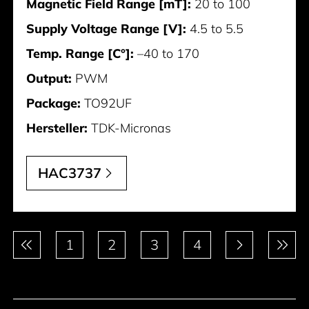
Magnetic Field Range [mT]:
20 to 100
Supply Voltage Range [V]:
4.5 to 5.5
Temp. Range [C°]:
–40 to 170
Output:
PWM
Package:
TO92UF
Hersteller:
TDK-Micronas
HAC3737
Paginierung
1
2
3
4