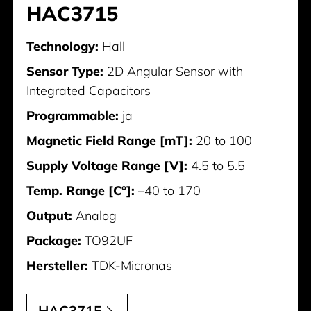
HAC3715
Technology:
Hall
Sensor Type:
2D Angular Sensor with
Integrated Capacitors
Programmable:
ja
Magnetic Field Range [mT]:
20 to 100
Supply Voltage Range [V]:
4.5 to 5.5
Temp. Range [C°]:
–40 to 170
Output:
Analog
Package:
TO92UF
Hersteller:
TDK-Micronas
HAC3715