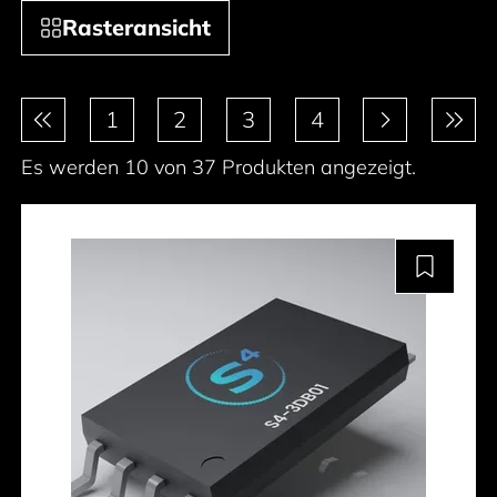
Rasteransicht
Paginierung
1
2
3
4
Es werden 10 von 37 Produkten angezeigt.