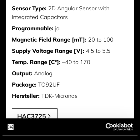
Sensor Type:
2D Angular Sensor with
Integrated Capacitors
Programmable:
ja
Magnetic Field Range [mT]:
20 to 100
Supply Voltage Range [V]:
4.5 to 5.5
Temp. Range [C°]:
–40 to 170
Output:
Analog
Package:
TO92UF
Hersteller:
TDK-Micronas
HAC3725