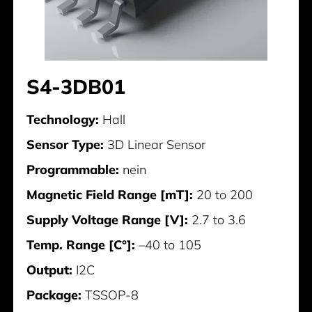
S4-3DB01
Technology:
Hall
Sensor Type:
3D Linear Sensor
Programmable:
nein
Magnetic Field Range [mT]:
20 to 200
Supply Voltage Range [V]:
2.7 to 3.6
Temp. Range [C°]:
–40 to 105
Output:
I2C
Package:
TSSOP-8