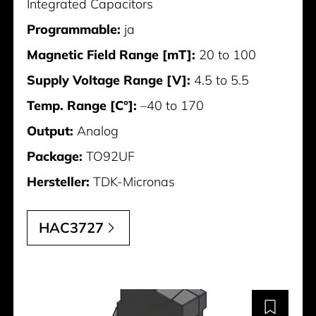
Integrated Capacitors
Programmable:
ja
Magnetic Field Range [mT]:
20 to 100
Supply Voltage Range [V]:
4.5 to 5.5
Temp. Range [C°]:
–40 to 170
Output:
Analog
Package:
TO92UF
Hersteller:
TDK-Micronas
HAC3727