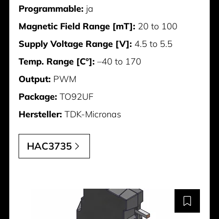
Programmable:
ja
Magnetic Field Range [mT]:
20 to 100
Supply Voltage Range [V]:
4.5 to 5.5
Temp. Range [C°]:
–40 to 170
Output:
PWM
Package:
TO92UF
Hersteller:
TDK-Micronas
HAC3735